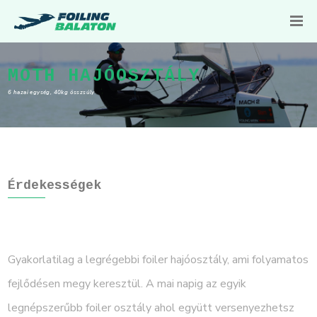
MOTH HAJÓOSZTÁLY
6 hazai egység, 40kg összsúly
Érdekességek
Gyakorlatilag a legrégebbi foiler hajóosztály, ami folyamatos
fejlődésen megy keresztül. A mai napig az egyik
legnépszerűbb foiler osztály ahol együtt versenyezhetsz