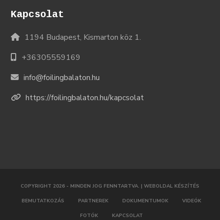
Kapcsolat
1194 Budapest, Kismarton köz 1.
+36305559169
info@foilingbalaton.hu
https://foilingbalaton.hu/kapcsolat
COPYRIGHT 2026 - MINDEN JOG FENNTARTVA. |
WEBOLDAL KÉSZÍTÉS
BEMUTATKOZÁS
PARTNEREK
DOKUMENTUMOK
VIDEÓK
FOTÓK
KAPCSOLAT