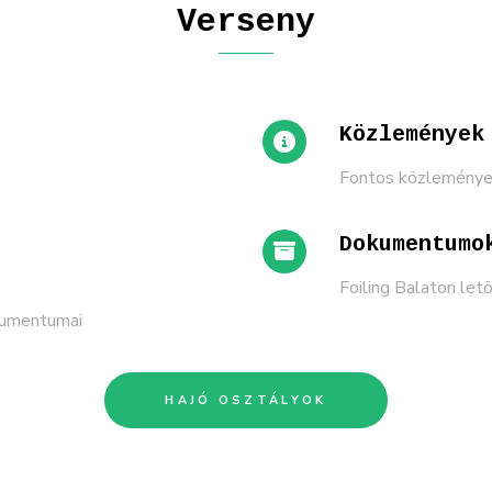
Verseny
Közlemények
Fontos közlemények
Dokumentumo
Foiling Balaton le
kumentumai
HAJÓ OSZTÁLYOK