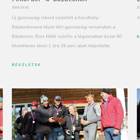
2020.10.01.
2
Új gyorsasági rekord született a Keszthely-
A
Balatonkenese távon kiírt gyorsasági versenyben a
Balatonon. Bors Máté szörfös a légvonalban közel 80
kilométeres távot 1 óra 36 perc alatt teljesítette.
RÉSZLETEK