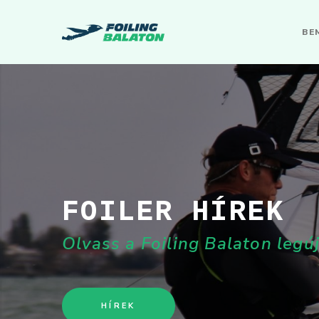
BE
FOILER HÍREK
Olvass a Foiling Balaton legú
HÍREK