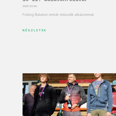
2020.10.04.
Foiling Balaton immár második alkalommal.
RÉSZLETEK