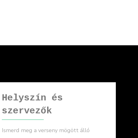
Helyszín és
szervezők
Ismerd meg a verseny mögött álló