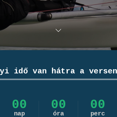
yi idő van hátra a verse
00
00
00
nap
óra
perc