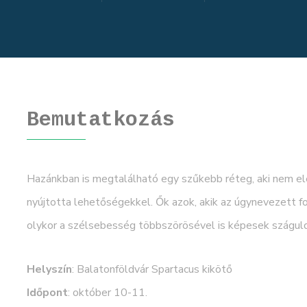
Bemutatkozás
Hazánkban is megtalálható egy szűkebb réteg, aki nem e
nyújtotta lehetőségekkel. Ők azok, akik az úgynevezett f
olykor a szélsebesség többszörösével is képesek száguld
Helyszín
: Balatonföldvár Spartacus kikötő
Időpont
: október 10-11.