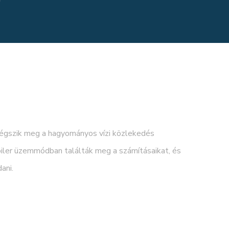
légszik meg a hagyományos vízi közlekedés
oiler üzemmódban találták meg a számításaikat, és
ani.