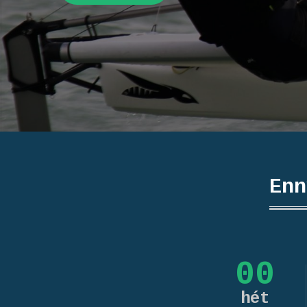
Enn
00
hét