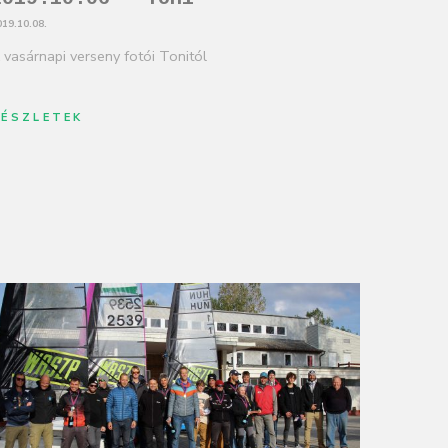
019.10.08.
 vasárnapi verseny fotói Tonitól
RÉSZLETEK