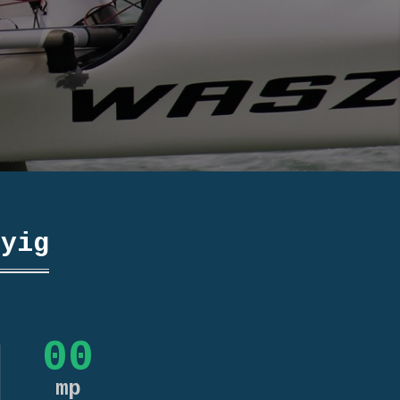
nyig
00
mp