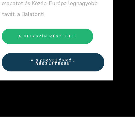
csapatot és Közép-Európa legnagyobb
tavát, a Balatont!
A HELYSZÍN RÉSZLETEI
A SZERVEZŐKRŐL
RÉSZLETESEN