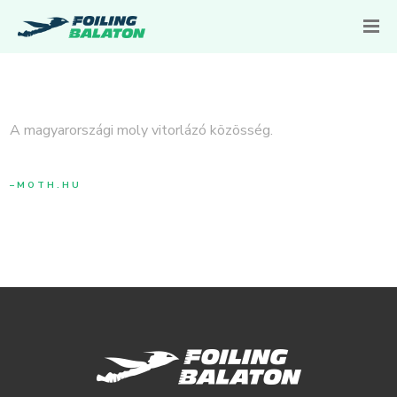
A magyarországi moly vitorlázó közösség.
MOTH.HU