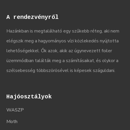
A rendezvényről
Hazánkban is megtalálható egy szűkebb réteg, aki nem
elégszik meg a hagyományos vízi közlekedés nyújtotta
lehetőségekkel. Ők azok, akik az úgynevezett foiler
üzemmódban találták meg a számításaikat, és olykor a
szélsebesség többszörösével is képesek száguldani.
Hajóosztályok
WASZP
Moth