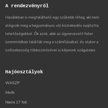
A rendezvényről
Hazánkban is megtalálható egy szűkebb réteg, aki nem
elégszik meg a hagyományos vízi közlekedés nyújtotta
lehetőségekkel. Ők azok, akik az úgynevezett foiler
üzemmódban találták meg a számításaikat, és olykor a
szélsebesség többszörösével is képesek száguldani.
Hajóosztályok
WASZP
Moth
Nacra 17 foil