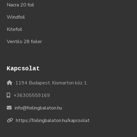
Nacra 20 foil
Windfoil
Kitefoil
Ventilo 28 foiler
Kapcsolat
1194 Budapest, Kismarton köz 1.
+36305559169
info@foilingbalaton.hu
https://foilingbalaton.hu/kapcsolat